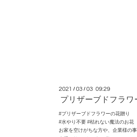
2021
03
03 09:29
/
/
プリザーブドフラワ
#プリザーブドフラワーの花贈り
#水やり不要 #枯れない魔法のお花
お家を空けがちな方や、企業様の事