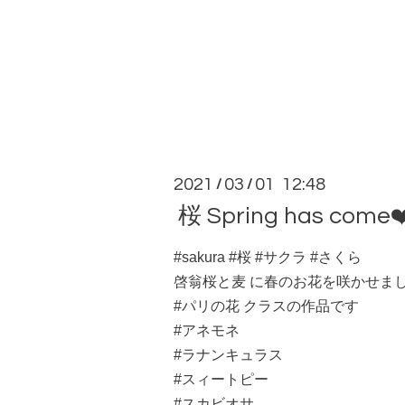
2021
03
01 12:48
/
/
桜 Spring has come❤
#sakura #桜 #サクラ #さくら
啓翁桜と麦 に春のお花を咲かせま
#パリの花 クラスの作品です
#アネモネ
#ラナンキュラス
#スィートピー
#スカビオサ