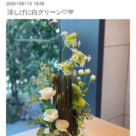
2024
/
09
/
15 19:59
涼しげに白グリーン🤍💚