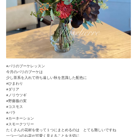
#パリのブーケレッスン
今月のパリのブーケは
少し茶系を入れて待ち遠しい秋を意識した配色に
#ひまわり
#ダリア
#ノリウツギ
#野薔薇の実
#コスモス
#バラ
#カーネーション
#スモークツリー
たくさんの花材を使って１つにまとめるのは とても難しいですね
一つ一つのお花が可愛く見えることを大切に