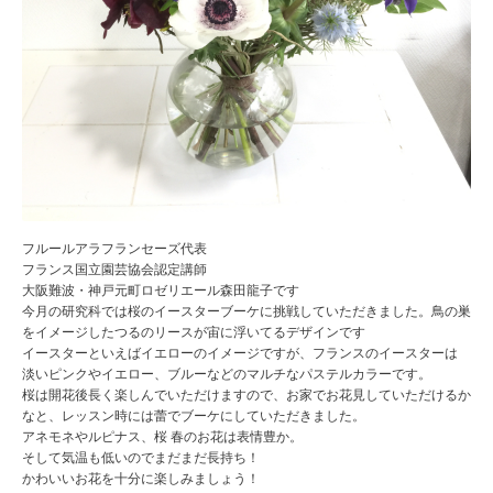
フルールアラフランセーズ代表
フランス国立園芸協会認定講師
大阪難波・神戸元町ロゼリエール森田龍子です
今月の研究科では桜のイースターブーケに挑戦していただきました。鳥の巣
をイメージしたつるのリースが宙に浮いてるデザインです
イースターといえばイエローのイメージですが、フランスのイースターは
淡いピンクやイエロー、ブルーなどのマルチなパステルカラーです。
桜は開花後長く楽しんでいただけますので、お家でお花見していただけるか
なと、レッスン時には蕾でブーケにしていただきました。
アネモネやルピナス、桜 春のお花は表情豊か。
そして気温も低いのでまだまだ長持ち！
かわいいお花を十分に楽しみましょう！