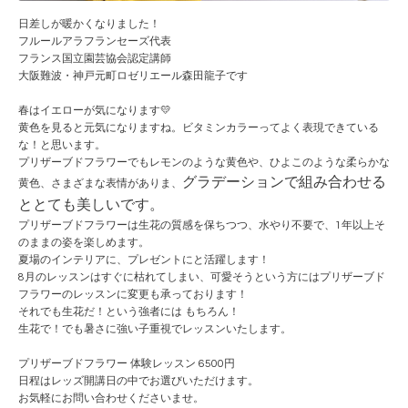
日差しが暖かくなりました！
フルールアラフランセーズ代表
フランス国立園芸協会認定講師
大阪難波・神戸元町ロゼリエール森田龍子です
春はイエローが気になります💛
黄色を見ると元気になりますね。ビタミンカラーってよく表現できている
な！と思います。
プリザーブドフラワーでもレモンのような黄色や、ひよこのような柔らかな
グラデーションで組み合わせる
黄色、さまざまな表情がありま、
ととても美しいです。
プリザーブドフラワーは生花の質感を保ちつつ、水やり不要で、1年以上そ
のままの姿を楽しめます。
夏場のインテリアに、プレゼントにと活躍します！
8月のレッスンはすぐに枯れてしまい、可愛そうという方にはプリザーブド
フラワーのレッスンに変更も承っております！
それでも生花だ！という強者には もちろん！
生花で！でも暑さに強い子重視でレッスンいたします。
プリザーブドフラワー 体験レッスン 6500円
日程はレッズ開講日の中でお選びいただけます。
お気軽にお問い合わせくださいませ。