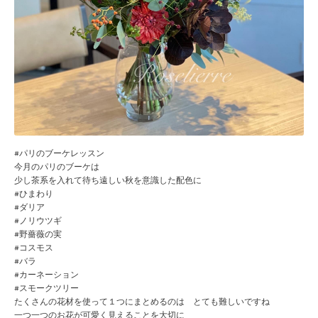
#パリのブーケレッスン
今月のパリのブーケは
少し茶系を入れて待ち遠しい秋を意識した配色に
#ひまわり
#ダリア
#ノリウツギ
#野薔薇の実
#コスモス
#バラ
#カーネーション
#スモークツリー
たくさんの花材を使って１つにまとめるのは とても難しいですね
一つ一つのお花が可愛く見えることを大切に