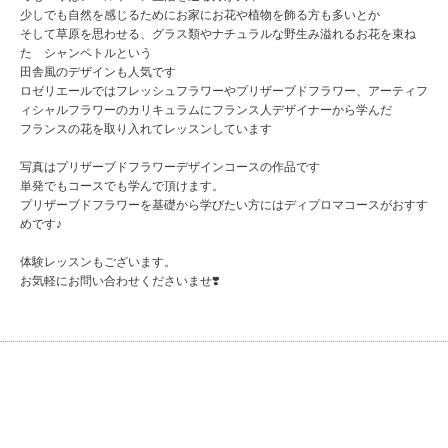
少しでも自然を感じるためにお家にお花や植物を飾る方も多いとか
そして草原を思わせる、グラス類やナチュラルな野生み溢れるお花を束ね
た シャンペトルという
田舎風のデザインも人気です
ロゼリエールではフレッシュフラワーやプリザーブドフラワー、アーティフ
ィシャルフラワーのカリキュラムにフランス人デザイナーから学んだ
フランスの花を取り入れてレッスンしています
写真はプリザーブドフラワーデザインコースの作品です
単発でもコースでも学んで頂けます。
プリザーブドフラワーを基礎から学びたい方にはディプロマコースがおすす
めです♪
体験レッスンもございます。
お気軽にお問い合わせくださいませ❣️