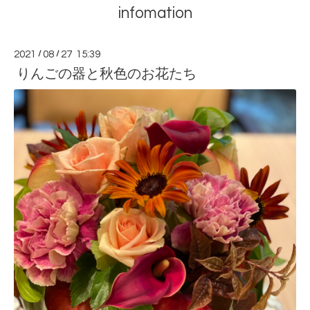
infomation
2021
/
08
/
27 15:39
りんごの器と秋色のお花たち