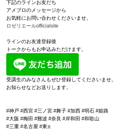
下記のラインお友だち
アメブロのメッセージから
お気軽にお問い合わせくださいませ。
ロゼリエールofficialsite
ラインのお友達登録後
トークからもお申込みただけます。
受講生のみなさんもぜひ登録してくださいませ。
お知らせなどお送りします。
#神戸 #西宮 #三ノ宮 #舞子 #加西 #明石 #姫路
#大阪 #梅田 #難波 #奈良 #岸和田 #和歌山
#三重 #名古屋 #東
京