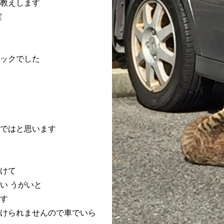
教えします
室
ックでした
ではと思います
けて
い うがいと
す
けられませんので
車でいら