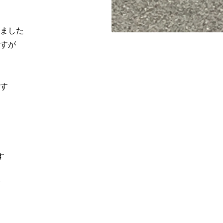
ました
すが
す
す