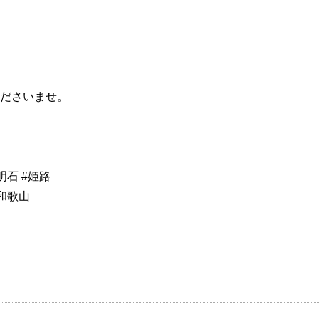
ださいませ。
#明石 #姫路
#和歌山