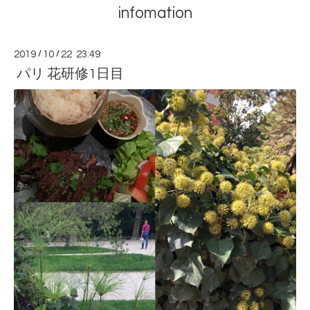
infomation
2019
/
10
/
22 23:49
パリ 花研修1日目