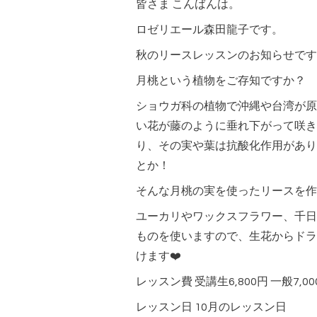
皆さま こんばんは。
ロゼリエール森田龍子です。
秋のリースレッスンのお知らせです
月桃という植物をご存知ですか？
ショウガ科の植物で沖縄や台湾が原
い花が藤のように垂れ下がって咲き
り、その実や葉は抗酸化作用があり
とか！
そんな月桃の実を使ったリースを作
ユーカリやワックスフラワー、千日
ものを使いますので、生花からドラ
けます❤️
レッスン費 受講生6,800円 一般7,00
レッスン日 10月のレッスン日